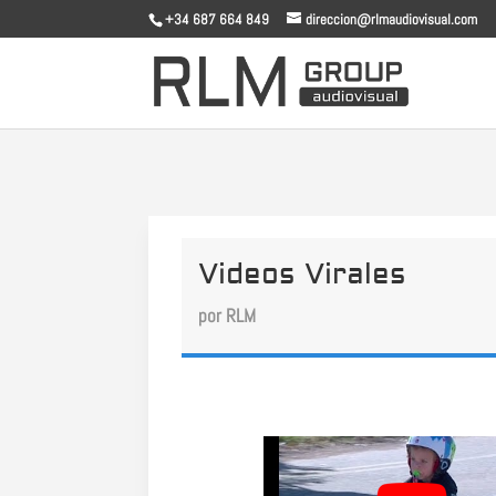
+34 687 664 849
direccion@rlmaudiovisual.com
Videos Virales
por
RLM