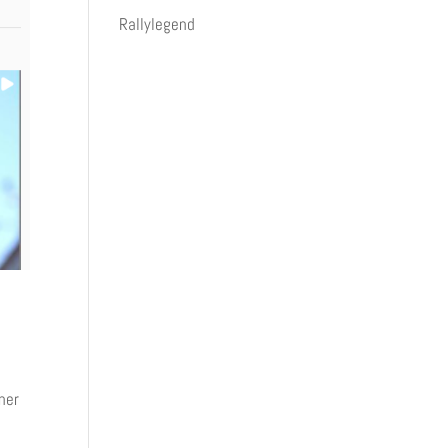
Rallylegend
ner